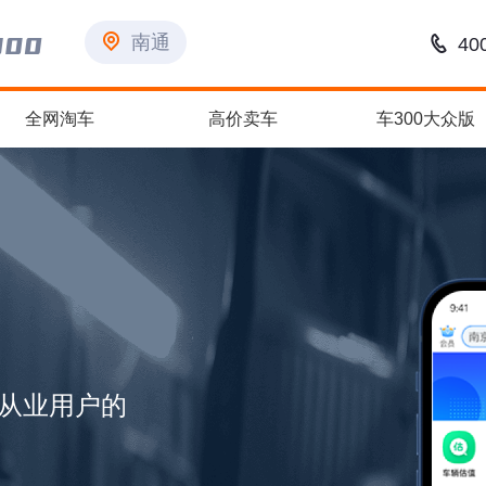
南通
400
全网淘车
高价卖车
车300大众版
从业用户的