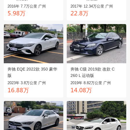
2016年 7.7万公里 广州
2017年 12.34万公里 广州
万
万
麣.鑶驋
龥龥.驋
奔驰 EQE 2022款 350 豪华
奔驰 C级 2019款 改款 C
版
260 L 运动版
2023年 3.8万公里 广州
2019年 8.82万公里 广州
万
万
龒餼.驋驋
龒鸺.龤驋