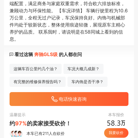
端配置，满足商务与家庭双重需求，符合欧六排放标准，
兼顾动力与环保性能。 【车况详情】 车辆行驶里程为10.6
万公里，全程无过户记录，车况保持良好。内饰与机械部
件均处于较新状态，整体使用痕迹轻微，展现原车主精心
养护的品质。 联系我时，请说明是在58同城上看到的信
息。
看过这辆
奔驰GLS级
的人都在问
这辆车百公里约几个油？
车况大概几成新？
有完整的维修保养报告吗？
车内饰是否干净？
电话快速咨询
温馨提示
本车报价
万
约
97%
的卖家接受砍价！
餼麣.驋
我要砍价
本车已有211人在砍价