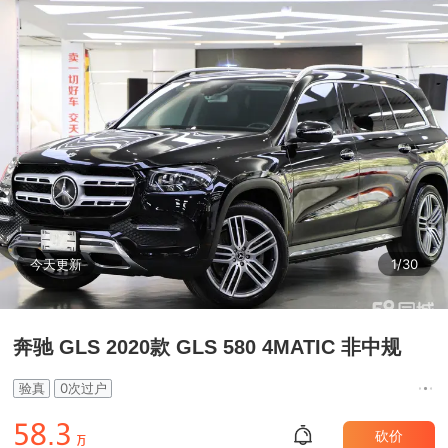
今天更新
1
/
30
奔驰 GLS 2020款 GLS 580 4MATIC 非中规
验真
0次过户
餼麣.驋
砍价
万