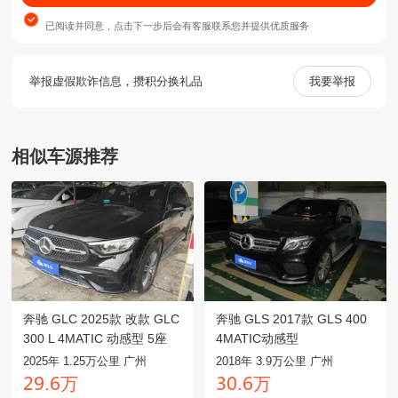
已阅读并同意
，点击下一步后会有客服联系您并提供优质服务
举报虚假欺诈信息，攒积分换礼品
我要举报
相似车源推荐
奔驰 GLC 2025款 改款 GLC
奔驰 GLS 2017款 GLS 400
300 L 4MATIC 动感型 5座
4MATIC动感型
2025年 1.25万公里 广州
2018年 3.9万公里 广州
万
万
龥鑶.餼
閏龤.餼