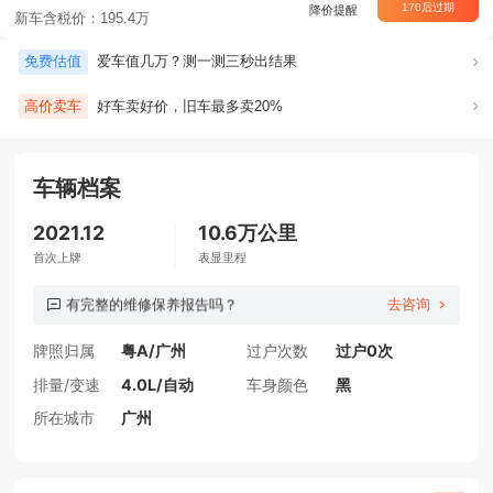
169
后过期
降价提醒
新车含税价：195.4万
免费估值
爱车值几万？测一测三秒出结果
高价卖车
好车卖好价，旧车最多卖20%
车辆档案
这辆车有过剐蹭吗？
2021.12
10.6万公里
首次上牌
表显里程
这辆车最低多少钱出售？
去咨询
有完整的维修保养报告吗？
是否享受4s店质保？
牌照归属
粤A/广州
过户次数
过户0次
车还在吗？
排量/变速
4.0L/自动
车身颜色
黑
所在城市
广州
车况大概几成新？
车内饰是否干净？