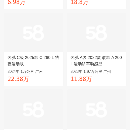
万
万
餼.鑶驋
龒驋.驋
奔驰 C级 2025款 C 260 L 皓
奔驰 A级 2022款 改款 A 200
夜运动版
L 运动轿车动感型
2024年 1万公里 广州
2023年 1.97万公里 广州
万
万
龥龥.閏驋
龒龒.驋驋