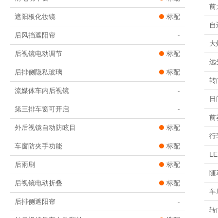
前
遮阳板化妆镜
标配
自
后风挡遮阳帘
-
大
后视镜电动调节
标配
远
后排侧隐私玻璃
标配
转
流媒体车内后视镜
-
日
第三排车窗可开启
-
前
外后视镜自动防眩目
标配
行
车窗防夹手功能
标配
L
后雨刷
标配
随
后视镜电动折叠
标配
车
后排侧遮阳帘
-
转