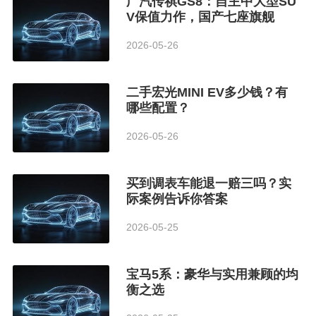
广汽传祺GS8：自主中大型SU
V保值力作，国产七座旗舰
2026-05-26
二手宏光MINI EV多少钱？有
哪些配置？
2026-05-26
买到调表车能退一赔三吗？实
际案例告诉你答案
2026-05-25
宝马5系：豪华与实用兼顾的均
衡之选